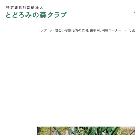
トップ
>
管理小屋敷地内の菜園､果樹園､園芸コーナー
>
05