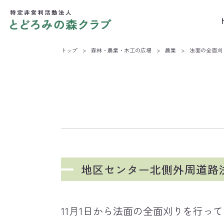
トップ
>
森林・農業・木工の広場
>
農業
>
法面の全面刈
地区センター北側外周道路
11月1日から法面の全面刈りを行っ