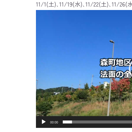
11/1(土)､11/19(水)､11/22(土)､
動
画
プ
レ
ー
ヤ
ー
00:00