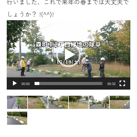
行いました、これで来年の春までは大丈夫で
しょうか？ !(^^)!
動
画
プ
レ
ー
ヤ
ー
00:00
00:32