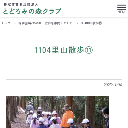
MENU
トップ
>
森学園1年生の里山散歩を案内しました
>
1104里山散歩⑪
1104里山散歩⑪
2025/11/04