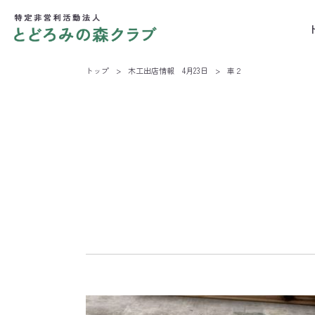
トップ
>
木工出店情報 4月23日
>
車２