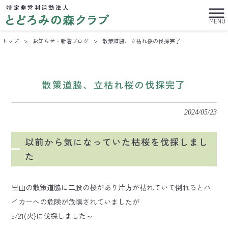
MENU
トップ
>
お知らせ・新着ブログ
>
散策道脇、立枯れ桜の伐採完了
散策道脇、立枯れ桜の伐採完了
2024/05/23
以前から気になっていた枯桜を伐採しまし
た
里山の散策道脇に二股の桜があり片方が枯れていて倒れるとハ
イカーへの危険が危惧されていましたが
5/21(火}に伐採しました～