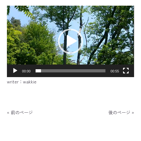
動
画
プ
レ
ー
ヤ
ー
00:00
00:55
writer：wakkie
« 前のページ
後のページ »