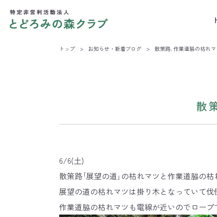
トップ
>
お知らせ・新着ブログ
>
散策路､作業道脇の枯れ
散
6/6(土)
散策路｢展望の道｣の枯れマツと作業道脇の枯
展望の道の枯れマツは掛り木となっていて伐倒に
作業道脇の枯れマツも電線が近いのでロープ