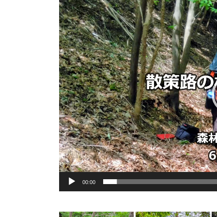
動
画
プ
レ
ー
ヤ
ー
00:00