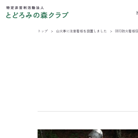
トップ
>
山火事に注意看板を設置しました
>
0813防火看板