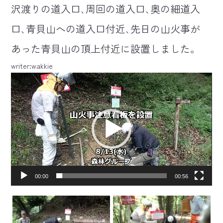
沢渡りの道入口､周回の道入口､奥の細道入
口､青貝山への道入口付近､先日の山火事が
あった青貝山の頂上付近に設置しました。
writer:wakkie
動
画
プ
レ
ー
ヤ
ー
00:00
00:56