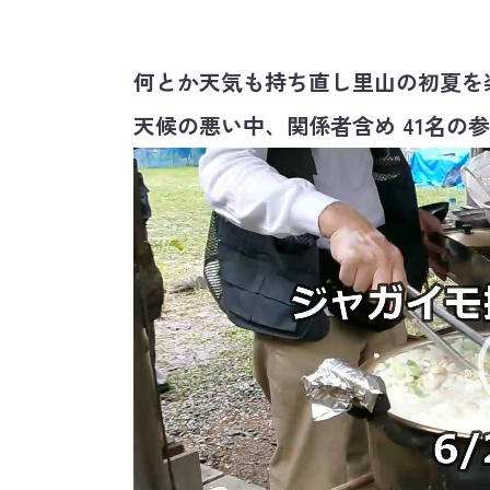
何とか天気も持ち直し里山の初夏を
天候の悪い中、関係者含め 41
名の参
動
画
プ
レ
ー
ヤ
ー