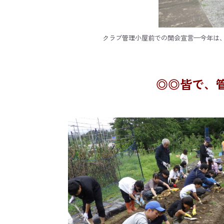
クラブ管理小屋前での開会宣言—今年は、
◎◎皆で、