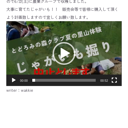
ので6/22(土)に農業グループで収穫しました。
大事に育てたじゃがいも！！ 販売会等で皆様に購入して頂く
よう計画致しますので宜しくお願い致します。
動
画
プ
レ
ー
ヤ
ー
00:00
00:52
writer：wakkie