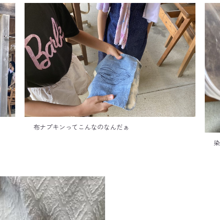
布ナプキンってこんなのなんだぁ
染