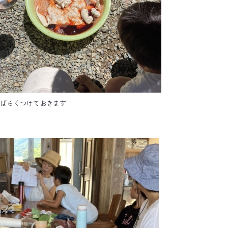
ばらくつけておきます