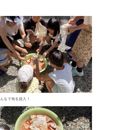
んなで布を投入！