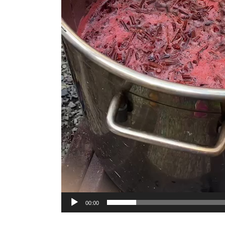
00:00