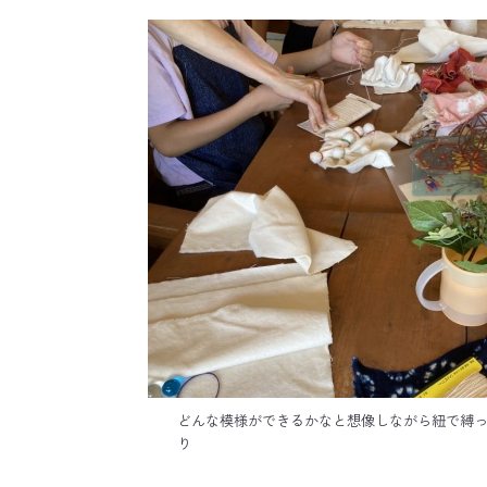
どんな模様ができるかなと想像しながら紐で縛
り