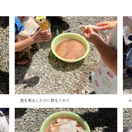
茜を煮出した汁に酢を入れて
み