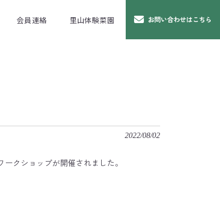
会員連絡
里山体験菜園
お問い合わせはこちら
2022/08/02
ワークショップが開催されました。