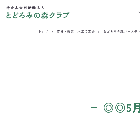
トップ
>
森林・農業・木工の広場
>
とどろみの森フェステ
◎◎5