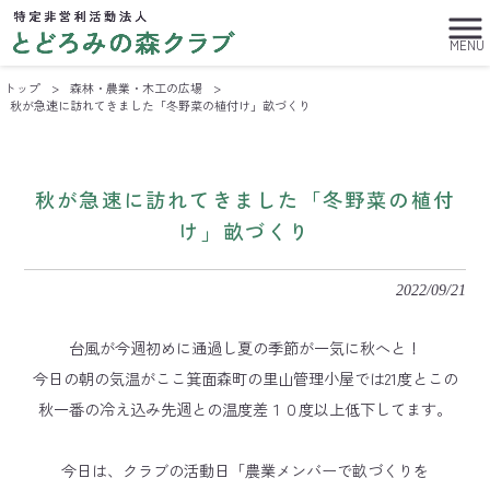
MENU
トップ
>
森林・農業・木工の広場
>
秋が急速に訪れてきました「冬野菜の植付け」畝づくり
秋が急速に訪れてきました「冬野菜の植付
け」畝づくり
2022/09/21
台風が今週初めに通過し夏の季節が一気に秋へと！
今日の朝の気温がここ箕面森町の里山管理小屋では21度とこの
秋一番の冷え込み先週との温度差１０度以上低下してます。
今日は、クラブの活動日「農業メンバーで畝づくりを