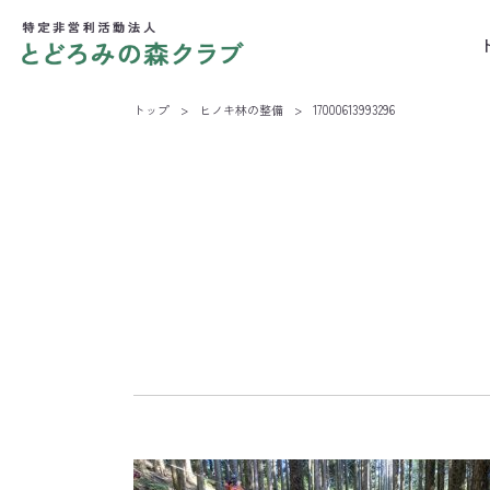
トップ
>
ヒノキ林の整備
>
17000613993296